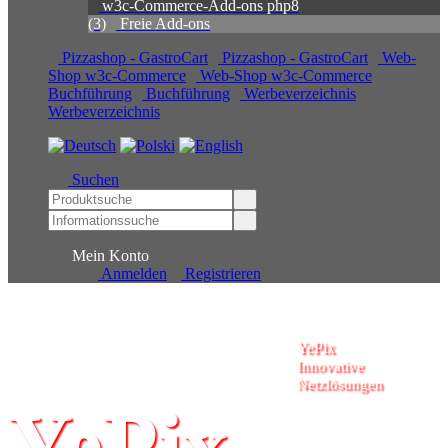
w3c-Commerce-Add-ons php8
(3)
Freie Add-ons
Pizzashop - GastroCart
Pizzashop - GastroCart
Web-
Shop w3c-Commerce
Web-Shop w3c-Commerce
Buchführung
Buchführung
Werbeverzeichnis
Werbeverzeichnis
Suchen
Mein Konto
Anmelden
Registrieren
YePix
Innovative Netzlösungen
YePix